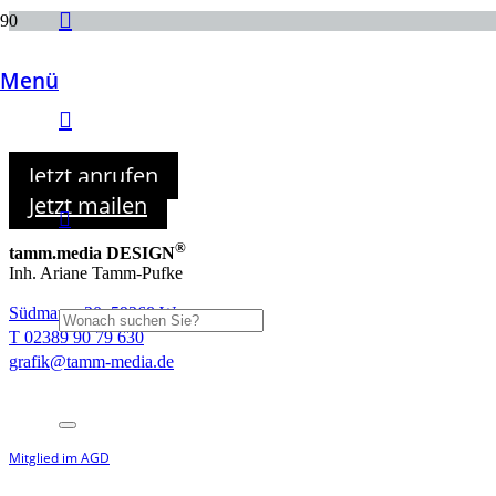
Menü
Lassen Sie uns kreativ werden!
Jetzt anrufen
Jetzt mailen
®
tamm.media DESIGN
Inh. Ariane Tamm-Pufke
Südmauer 20, 59368 Werne
T 02389 90 79 630
grafik@tamm-media.de
Mitglied im AGD