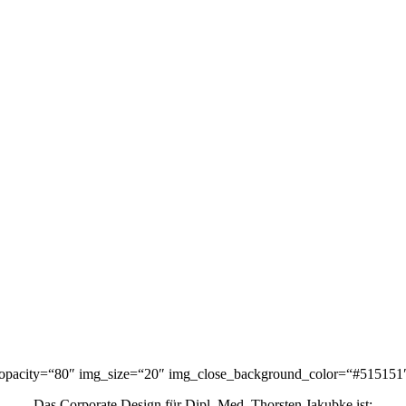
opacity=“80″ img_size=“20″ img_close_background_color=“#515151″ 
Das Corporate Design für Dipl. Med. Thorsten Jakubke ist: