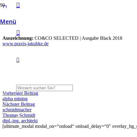
Menü
Kunde:
Dipl.-Med. Thorsten Jakubke
Leistung:
Logo | Corporate Design | Web
Auszeichnung:
CO&CO SELECTED | Ausgabe Black 2018
www.praxis-jakubke.de
Vorheriger Beitrag
alpha mining
Nächster Beitrag
schmidtmacher
Thomas Schmidt
dipl.-ing. architekt
[ultimate_modal modal_on=“onload“ onload_delay=“0″ overlay_bg_