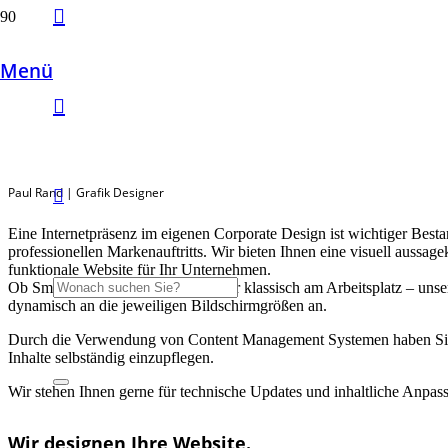
Design ist die Beziehung
Menü
zwischen Form und Inhalt.
Paul Rand | Grafik Designer
Eine Internetpräsenz im eigenen Corporate Design ist wichtiger Bestan
professionellen Markenauftritts. Wir bieten Ihnen eine visuell aussage
funktionale Website für Ihr Unternehmen.
Ob Smartphone, Tablet, Laptop oder klassisch am Arbeitsplatz – unse
dynamisch an die jeweiligen Bildschirmgrößen an.
Durch die Verwendung von Content Management Systemen haben Sie
Inhalte selbständig einzupflegen.
Wir stehen Ihnen gerne für technische Updates und inhaltliche Anpa
Wir designen Ihre Website.