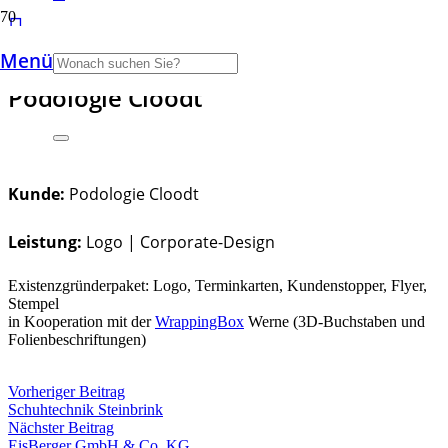
Menü
Podologie Cloodt
Kunde:
Podologie Cloodt
Leistung:
Logo | Corporate-Design
Existenzgründerpaket: Logo, Terminkarten, Kundenstopper, Flyer,
Stempel
in Kooperation mit der
WrappingBox
Werne (3D-Buchstaben und
Folienbeschriftungen)
Vorheriger Beitrag
Schuhtechnik Steinbrink
Nächster Beitrag
EisBerger GmbH & Co. KG