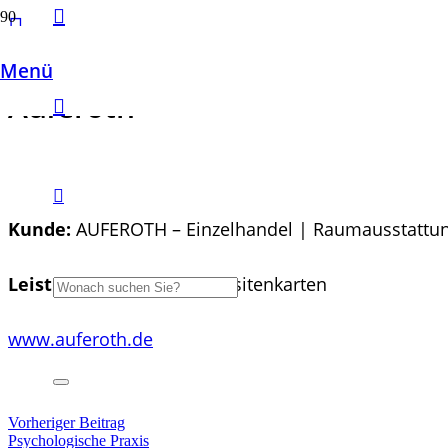
Menü
Auferoth
Kunde:
AUFEROTH – Einzelhandel | Raumausstattun
Leistung:
Web Design | Visitenkarten
www.auferoth.de
Vorheriger Beitrag
Psychologische Praxis