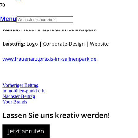
Frauenarzt Praxis im Salinenpark
Menü
Kunde:
Frauenarztpraxis im Salinenpark
Leistung:
Logo | Corporate-Design | Website
www.frauenarztpraxis-im-salinenpark.de
Vorheriger Beitrag
immobilien-punkt e.K.
Nächster Beitrag
Your Brands
Lassen Sie uns kreativ werden!
Jetzt anrufen