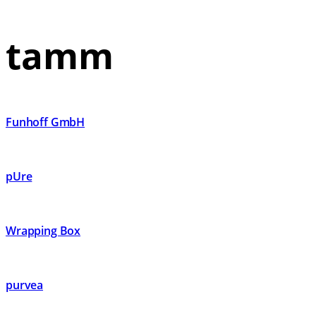
tamm
Funhoff GmbH
pUre
Wrapping Box
purvea