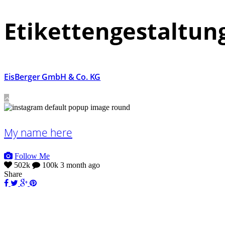
Etikettengestaltun
EisBerger GmbH & Co. KG
My name here
Follow Me
502k
100k
3 month ago
Share