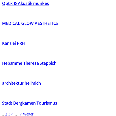
Optik & Akustik munkes
MEDICAL GLOW AESTHETICS
Kanzlei PRH
Hebamme Theresa Steppich
architektur hellmich
Stadt Bergkamen Tourismus
1
2
3
4
…
7
Weiter